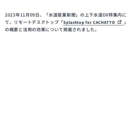
開発
サイ
2023年11月09日、「水道産業新聞」の上下水道DX特集内に
クル
て、リモートデスクトップ「
」
Splashtop for CACHATTO
と体
の概要と活用の効果について掲載されました。
制
Public
ISMS
Notice
Certification
電子
ISMS
公示
認証