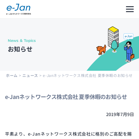
News ＆ Topics
Company
Our
Message
お知らせ
Information
Philosophy
from
CEO
会社
企業
代表
概要
理念
メッ
ホーム
>
ニュース
>
e-Janネットワークス株式会社 夏季休暇のお知らせ
セー
ジ
e-Janネットワークス株式会社 夏季休暇のお知らせ
Leadership
History
2019年7月9日
Development
Cycle
経営
沿革
and
陣紹
平素より、e-Janネットワークス株式会社に格別のご高配を賜
Structure
介