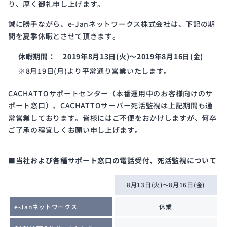
り、厚く御礼申し上げます。
開発
サイ
誠に勝手ながら、e-Janネットワークス株式会社は、下記の期
クル
間を夏季休暇とさせて頂きます。
と体
制
休暇期間： 2019年8月13日(火)～2019年8月16日(金)
※8月19日(月)より平常通り営業いたします。
CACHATTOサポートセンター（本番運用中のお客様向けのサ
Public
ISMS
ポート窓口）、CACHATTOサーバー死活監視は上記期間も通
Notice
Certification
常営業しております。皆様にはご不便をおかけしますが、何卒
電子
ISMS
ご了承の程宜しくお願い申し上げます。
公示
認証
■当社および各種サポート窓口の電話受付、死活監視について
8月13日(火)～8月16日(金)
e-Janネットワークス
休業