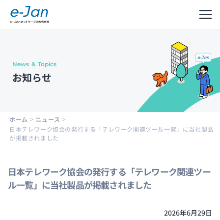
News ＆ Topics
Company
Our
Message
お知らせ
Information
Philosophy
from
CEO
会社
企業
代表
概要
理念
メッ
ホーム
>
ニュース
>
セー
日本テレワーク協会の発行する「テレワーク関連ツール一覧」に当社製品
ジ
が掲載されました
日本テレワーク協会の発行する「テレワーク関連ツー
Leadership
History
Development
ル一覧」に当社製品が掲載されました
Cycle
経営
沿革
and
陣紹
2026年6月29日
Structure
介