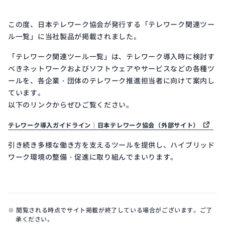
開発
サイ
この度、日本テレワーク協会が発行する「テレワーク関連ツー
クル
ル一覧」に当社製品が掲載されました。
と体
制
「テレワーク関連ツール一覧」は、テレワーク導入時に検討す
べきネットワークおよびソフトウェアやサービスなどの各種ツ
ールを、各企業・団体のテレワーク推進担当者に向けて案内し
ています。
Public
ISMS
以下のリンクからぜひご覧ください。
Notice
Certification
電子
ISMS
テレワーク導入ガイドライン｜日本テレワーク協会（外部サイト）
公示
認証
引き続き多様な働き方を支えるツールを提供し、ハイブリッド
ワーク環境の整備・促進に取り組んでまいります。
※ 閲覧される時点でサイト掲載が終了している場合がございます。ご了
承ください。