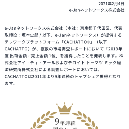
開発
2021年2月4日
e-Janネットワークス株式会社
サイ
クル
と体
e-Janネットワークス株式会社（本社：東京都千代田区、代表
制
取締役：坂本史郎 / 以下、e-Janネットワークス）が提供する
テレワークプラットフォーム「CACHATTO®」（以下
CACHATTO）が、複数の市場調査レポートにおいて「2019年
度 出荷金額／売上金額 1位」を獲得したことを発表します。株
Public
ISMS
式会社アイ・ティ・アールおよびデロイト トーマツ ミック経
Notice
Certification
済研究所株式会社による調査レポートにおいては、
電子
ISMS
CACHATTOは2011年より9年連続のトップシェア獲得となり
公示
認証
ます。