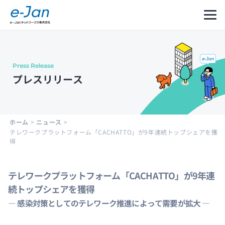
Press Release
Company
Our
Message
プレスリリース
Information
Philosophy
from
CEO
会社
企業
代表
概要
理念
メッ
ホーム
>
ニュース
>
セー
テレワークプラットフォーム「CACHATTO」が9年連続トップシェアを獲
ジ
得
テレワークプラットフォーム「CACHATTO」が9年連
Leadership
History
Development
続トップシェアを獲得
Cycle
経営
沿革
― 感染対策としてのテレワーク推進によって需要が拡大 ―
and
陣紹
Structure
介