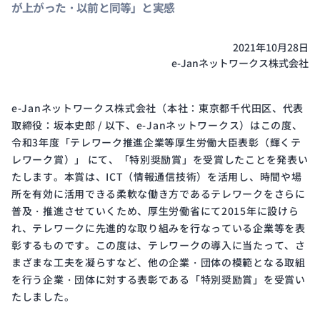
が上がった・以前と同等」と実感
開発
サイ
クル
2021年10月28日
と体
e-Janネットワークス株式会社
制
e-Janネットワークス株式会社（本社：東京都千代田区、代表
取締役：坂本史郎 / 以下、e-Janネットワークス）はこの度、
Public
ISMS
令和3年度「テレワーク推進企業等厚生労働大臣表彰（輝くテ
Notice
Certification
レワーク賞）」 にて、「特別奨励賞」を受賞したことを発表い
電子
ISMS
たします。本賞は、ICT（情報通信技術）を活用し、時間や場
公示
認証
所を有効に活用できる柔軟な働き方であるテレワークをさらに
普及・推進させていくため、厚生労働省にて2015年に設けら
れ、テレワークに先進的な取り組みを行なっている企業等を表
彰するものです。この度は、テレワークの導入に当たって、さ
まざまな工夫を凝らすなど、他の企業・団体の模範となる取組
を行う企業・団体に対する表彰である「特別奨励賞」を受賞い
たしました。