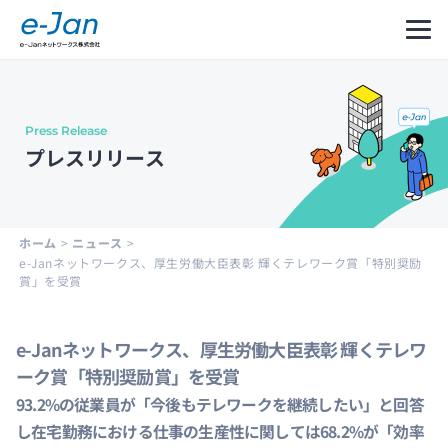
Press Release
Company
Our
Message
プレスリリース
Information
Philosophy
from
CEO
会社
企業
代表
概要
理念
メッ
ホーム
>
ニュース
>
セー
e-Janネットワークス、厚生労働大臣表彰 輝くテレワーク賞「特別奨励
ジ
賞」を受賞
e-Janネットワークス、厚生労働大臣表彰 輝くテレワ
Leadership
History
Development
ーク賞「特別奨励賞」を受賞
Cycle
経営
沿革
93.2%の従業員が「今後もテレワークを継続したい」と回答
and
陣紹
し在宅勤務における仕事の生産性に関しては68.2%が「効率
Structure
介