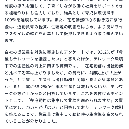
制度の導入を通じて、子育てしながら働く社員をサポートでき
る組織作りにも注力しており、結果として育児休暇復帰率
100％を達成しています。また、在宅勤務中心の働き方に移行
後は、通勤負荷の軽減、住環境の改善をはじめ、より良いライ
フスタイルの確立を企業として後押しできるよう取り組んでい
ます。
自社の従業員を対象に実施したアンケートでは、93.2%が「今
後もテレワークを継続したい」と答えたほか、テレワーク環境
下での生産性の向上に関する質問では、「在宅勤務は出社勤務
と比べて効率は上がりましたか」の質問に、4割以上が「上が
った」と回答し、生産性は出社勤務と同等と答えた従業員とあ
わせると、実に68.2%が仕事の生産性は変わらないか、テレワ
ークの方が上がったと回答しています。これを裏付けるポイン
トとして、「在宅勤務は集中して業務を進められますか」の質
問に対し、72.7%が「はい」と回答しており、テレワーク体制
を整えることで、従業員は集中して勤務時の生産性を高められ
ていることが分かりました。