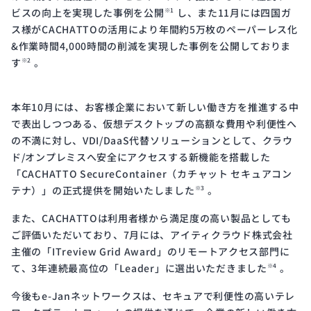
ビスの向上を実現した事例を公開
し、また11月には四国ガ
※1
ス様がCACHATTOの活用により年間約5万枚のペーパーレス化
&作業時間4,000時間の削減を実現した事例を公開しておりま
す
。
※2
本年10月には、お客様企業において新しい働き方を推進する中
で表出しつつある、仮想デスクトップの高額な費用や利便性へ
の不満に対し、VDI/DaaS代替ソリューションとして、クラウ
ド/オンプレミスへ安全にアクセスする新機能を搭載した
「CACHATTO SecureContainer（カチャット セキュアコン
テナ）」の正式提供を開始いたしました
。
※3
また、CACHATTOは利用者様から満足度の高い製品としても
ご評価いただいており、7月には、アイティクラウド株式会社
主催の「ITreview Grid Award」のリモートアクセス部門に
て、3年連続最高位の「Leader」に選出いただきました
。
※4
今後もe-Janネットワークスは、セキュアで利便性の高いテレ