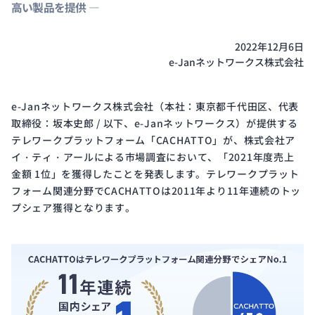
高い製品を提供 ―
開発
サイ
クル
2022年12月6日
と体
e-Janネットワークス株式会社
制
e-Janネットワークス株式会社（本社：東京都千代田区、代表
取締役：坂本史郎 / 以下、e-Janネットワークス）が提供する
Public
ISMS
テレワークプラットフォーム「CACHATTO」が、株式会社ア
Notice
Certification
イ・ティ・アールによる市場調査において、「2021年度売上
電子
ISMS
金額 1位」を獲得したことを発表します。テレワークプラット
公示
認証
フォーム関連分野でCACHATTOは2011年より11年連続のトッ
プシェア獲得となります。