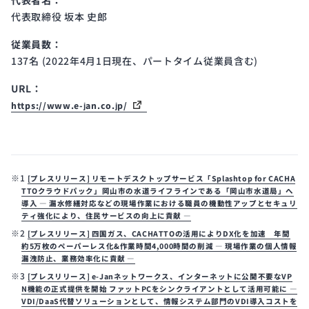
代表者名：
代表取締役 坂本 史郎
従業員数：
137名 (2022年4月1日現在、パートタイム従業員含む)
URL：
https://www.e-jan.co.jp/
※1
[プレスリリース] リモートデスクトップサービス「Splashtop for CACHA
TTOクラウドパック」岡山市の水道ライフラインである「岡山市水道局」へ
導入 ― 漏水修繕対応などの現場作業における職員の機動性アップとセキュリ
ティ強化により、住民サービスの向上に貢献 ―
※2
[プレスリリース] 四国ガス、CACHATTOの活用によりDX化を加速 年間
約5万枚のペーパーレス化&作業時間4,000時間の削減 ― 現場作業の個人情報
漏洩防止、業務効率化に貢献 ―
※3
[プレスリリース] e-Janネットワークス、インターネットに公開不要なVP
N機能の正式提供を開始 ファットPCをシンクライアントとして活用可能に ―
VDI/DaaS代替ソリューションとして、情報システム部門のVDI導入コストを