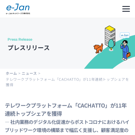
Press Release
Company
Our
Message
プレスリリース
Information
Philosophy
from
CEO
会社
企業
代表
概要
理念
メッ
ホーム
>
ニュース
>
セー
テレワークプラットフォーム「CACHATTO」が11年連続トップシェアを
ジ
獲得
テレワークプラットフォーム「CACHATTO」が11年
Leadership
History
Development
連続トップシェアを獲得
Cycle
経営
沿革
― 社内業務のデジタル化促進からポストコロナにおけるハイ
and
陣紹
ブリッドワーク環境の構築まで幅広く支援し、顧客満足度の
Structure
介