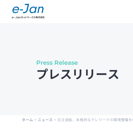
Company Information
会社概要
Press Release
プレスリリース
Leadership
経営陣紹介
Public Notice
電子公示
ホーム
>
ニュース
>
日立造船、本格的なテレワークの環境整備をCA