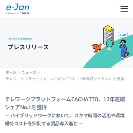
Press Release
Company
Our
Message
プレスリリース
Information
Philosophy
from
CEO
会社
企業
代表
概要
理念
メッ
ホーム
>
ニュース
>
セー
テレワークプラットフォームCACHATTO、12年連続シェアNo.1を獲得
ジ
テレワークプラットフォームCACHATTO、12年連続
シェアNo.1を獲得
Leadership
History
Development
― ハイブリッドワークにおいて、スキマ時間の活用や環境
Cycle
経営
沿革
and
維持コストを抑制する製品導入進む ―
陣紹
Structure
介