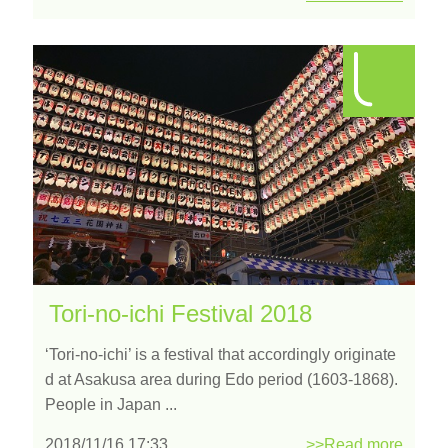
Tori-no-ichi Festival 2018
‘Tori-no-ichi’ is a festival that accordingly originate
d at Asakusa area during Edo period (1603-1868).
People in Japan ...
2018/11/16 17:33
>>Read more